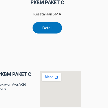
PKBM PAKET C
Kesetaraan SMA
Detail
PKBM PAKET C
 Sekawan Ayu A-26
oarjo