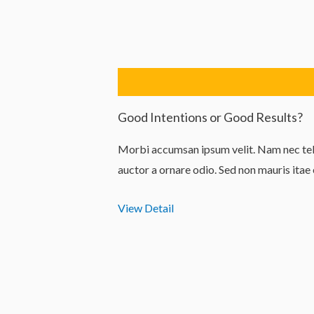
Lewati
ke
konten
Good Intentions or Good Results?
Morbi accumsan ipsum velit. Nam nec tell
auctor a ornare odio. Sed non mauris itae
View Detail